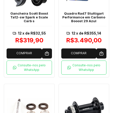
Gancheira Scott Boost
Quadro Rad7 Stuttigart
Ta12-sw Spark e Scale
Performance em Carbono
Carb s
Booost 29 Azul
12
x de
R$32,55
12
x de
R$355,14
R$319,90
R$3.490,00
COMPRAR
COMPRAR
Consulte-nos pelo
Consulte-nos pelo
WhatsApp
WhatsApp