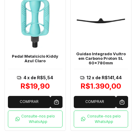
Guidao Integrado Vultro
Pedal Metalciclo Kiddy
em Carbono Proton SL
Azul Claro
60x780mm
4
x de
R$5,54
12
x de
R$141,44
R$19,90
R$1.390,00
COMPRAR
COMPRAR
Consulte-nos pelo
Consulte-nos pelo
WhatsApp
WhatsApp