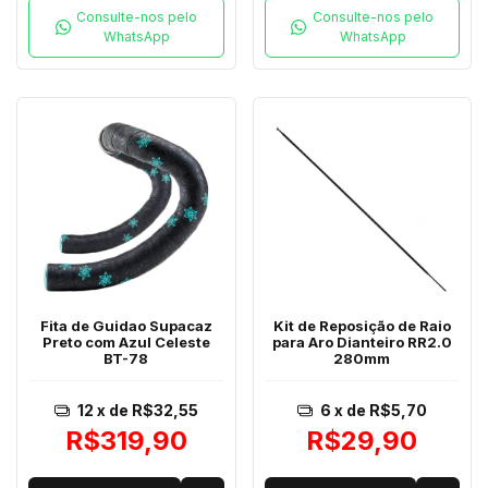
Consulte-nos pelo
Consulte-nos pelo
WhatsApp
WhatsApp
Fita de Guidao Supacaz
Kit de Reposição de Raio
Preto com Azul Celeste
para Aro Dianteiro RR2.0
BT-78
280mm
12
x de
R$32,55
6
x de
R$5,70
R$319,90
R$29,90