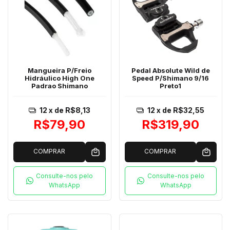
Mangueira P/Freio
Pedal Absolute Wild de
Hidráulico High One
Speed P/Shimano 9/16
Padrao Shimano
Preto1
12
x de
R$8,13
12
x de
R$32,55
R$79,90
R$319,90
COMPRAR
COMPRAR
Consulte-nos pelo
Consulte-nos pelo
WhatsApp
WhatsApp