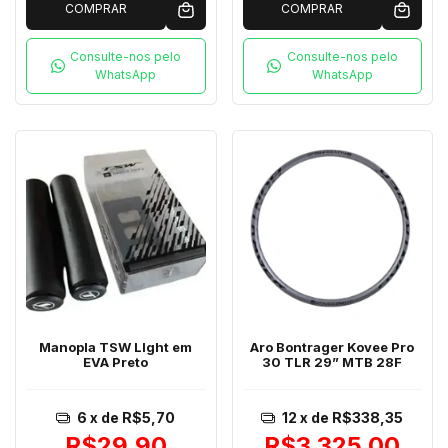
COMPRAR
COMPRAR
Consulte-nos pelo
Consulte-nos pelo
WhatsApp
WhatsApp
Manopla TSW LIght em
Aro Bontrager Kovee Pro
EVA Preto
30 TLR 29” MTB 28F
6
x de
R$5,70
12
x de
R$338,35
R$29,90
R$3.325,00