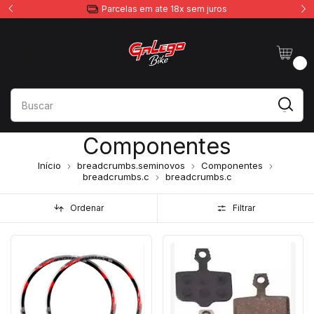
Parcelas em ate 18x sem juros
0
Componentes
Início
breadcrumbs.seminovos
Componentes
breadcrumbs.c
breadcrumbs.c
Ordenar
Filtrar