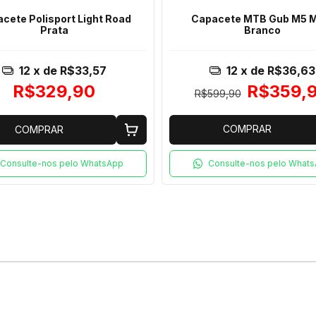
cete Polisport Light Road
Capacete MTB Gub M5 M
Prata
Branco
12
x de
R$33,57
12
x de
R$36,63
R$329,90
R$359,
R$599,90
COMPRAR
COMPRAR
Consulte-nos pelo WhatsApp
Consulte-nos pelo What