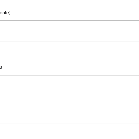
ente)
ça