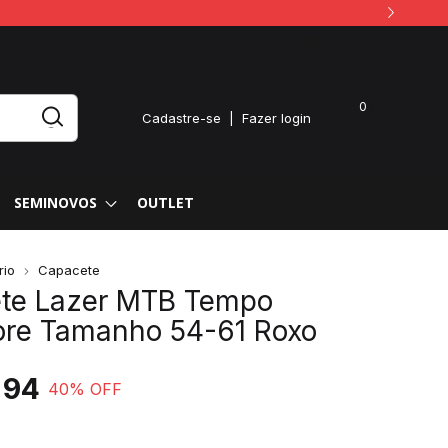
0
Cadastre-se
|
Fazer login
SEMINOVOS
OUTLET
rio
Capacete
te Lazer MTB Tempo
core Tamanho 54-61 Roxo
,94
40
% OFF