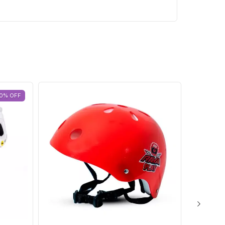
0
%
OFF