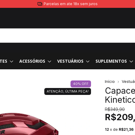
Parcelas em ate 18x sem juros
TES
ACESSÓRIOS
VESTUÁRIOS
SUPLEMENTOS
Início
Vestuá
40
%
OFF
Capace
ATENÇÃO, ÚLTIMA PEÇA!
Kineti
R$349,90
R$209
12
x de
R$21,36