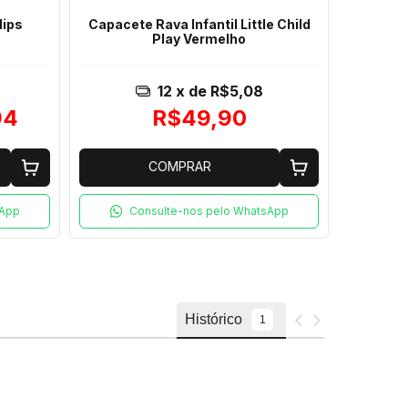
ips
Capacete Rava Infantil Little Child
Capac
Play Vermelho
12
x de
R$5,08
94
R$49,90
R$3
COMPRAR
sApp
Consulte-nos pelo WhatsApp
C