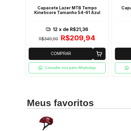
o Road
Capacete Lazer MTB Tempo
Capa
Kineticore Tamanho 54-61 Azul
1
12
x de
R$21,36
94
R$209,94
R$349,90
COMPRAR
tsApp
Consulte-nos pelo WhatsApp