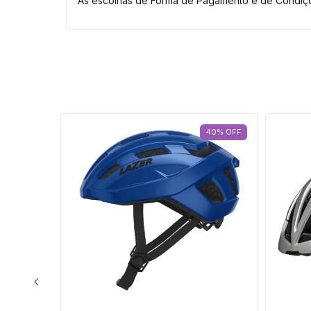
As escolhas de Forma de Pagamento e de Condiçõ
40
%
OFF
40
%
OFF