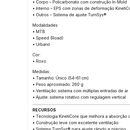
• Corpo – Policarbonato com construção In-Mold
• Interno – EPS com zonas de deformação KinetiC
• Outros – Sistema de ajuste TurnSys®
Modalidades:
• MTB
• Speed (Road)
• Urbano
Cor:
• Roxo
Medidas:
• Tamanho: Único (54–61 cm)
• Peso aproximado: 260 g
• Ventilação: sistema com múltiplas entradas de ar
• Ajuste: sistema rotativo com regulagem vertical
RECURSOS
• Tecnologia KinetiCore que melhora a absorção 
• Construção leve com excelente ventilação
• Sistema TurnSys® para ajuste rápido e preciso